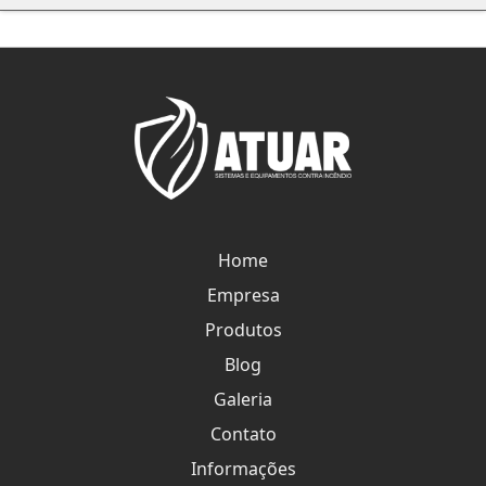
Manutenção rede de sprinklers
Placa de extintor fotoluminescente
Porta corta fogo completa
Portão corta fogo
Pressostato hidrantes
Projeto contra incêndio corpo de bombeiros
Home
Projetos contra incêndio
Empresa
Sistema de hidrantes e mangotinhos
Produtos
Sistema para raio
Blog
Spda para raio
Galeria
Alarme de incêndio endereçável Goiânia
Contato
Informações
Alarme de incêndio Tocantins