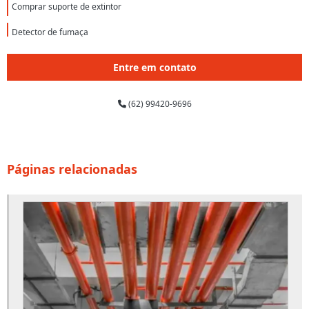
Comprar suporte de extintor
Detector de fumaça
Detector de fumaça autônomo
Entre em contato
Detector de fumaça convencional
(62) 99420-9696
Detector de fumaça linear
Detector de fumaça preço
Detector de fumaça valor
Páginas relacionadas
Empresa alarme de incendio
Empresa de extintores
Empresa de guarda corpo
Empresa de hidrante incêndio
Empresa de manutenção de porta corta fogo