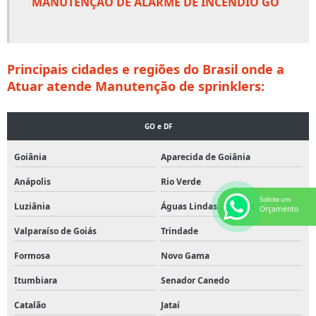
MANUTENÇÃO DE ALARME DE INCÊNDIO GO
Hidrantes industriais
Hidrantes manutenção
Principais cidades e regiões do Brasil onde a
Hidrantes preço
Atuar atende Manutenção de sprinklers:
Luminária de emergência led
GO e DF
Luminárias de emergência preço
Luz de emergência valor
Goiânia
Aparecida de Goiânia
Mangueira de hidrante
Anápolis
Rio Verde
Solicite um
Luziânia
Águas Lindas de Goiás
Mangueira de hidrante 2 1 2 30 metros
Orçamento
Valparaíso de Goiás
Trindade
Mangueira de hidrante 30 metros
Formosa
Novo Gama
Mangueira de hidrante tipo 1
Itumbiara
Senador Canedo
Mangueira de hidrante tipo 2
Catalão
Jataí
Mangueira de hidrante valor