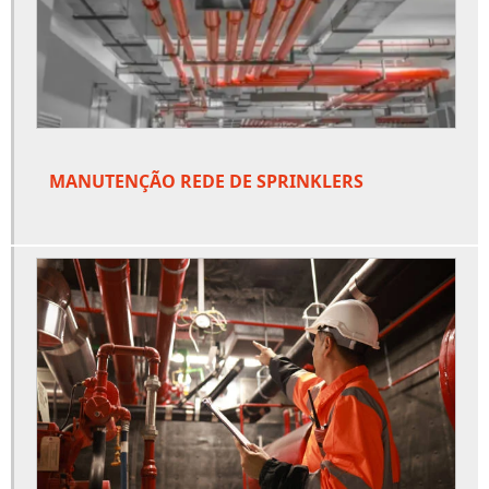
Empresa de porta corta fogo
Empresa sistema de alarme de incendio
Empresas de hidrantes
Extintor de água
Extintor de água preço
MANUTENÇÃO REDE DE SPRINKLERS
Extintor de co2 preço
Extintor pqs 12kg
Extintor pqs abc 6kg
Extintor recarga preço
Extintores industriais
Fornecedor de corrimão
Fornecedor de porta corta fogo