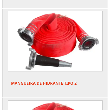
Extintor de co2 preço
Extintor pqs 12kg
Extintor pqs abc 6kg
Extintor recarga preço
Extintores industriais
Fornecedor de corrimão
Fornecedor de porta corta fogo
Fornecedores de hidrante
Fornecedores de sprinkler
MANGUEIRA DE HIDRANTE TIPO 2
Fornecedores extintores de incêndio
Guarda corpo para escada
Guarda corpo para escada interna