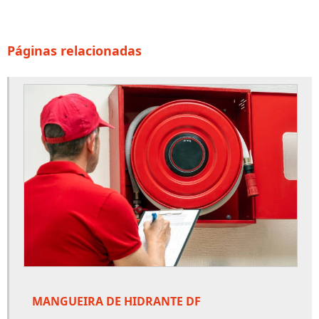
Detector de fumaça preço
Detector de fumaça valor
Páginas relacionadas
Empresa alarme de incendio
Empresa de extintores
Empresa de guarda corpo
Empresa de hidrante incêndio
Empresa de manutenção de porta corta fogo
Empresa de porta corta fogo
Empresa sistema de alarme de incendio
Empresas de hidrantes
Extintor de água
MANGUEIRA DE HIDRANTE DF
Extintor de água preço