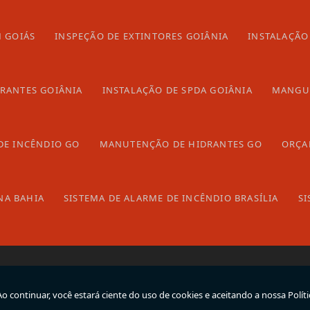
 GOIÁS
INSPEÇÃO DE EXTINTORES GOIÂNIA
INSTALAÇÃO
Home
DRANTES GOIÂNIA
INSTALAÇÃO DE SPDA GOIÂNIA
MANGUE
P
Empresa
C
Produtos
l
Blog
DE INCÊNDIO GO
MANUTENÇÃO DE HIDRANTES GO
ORÇA
Galeria
Contato
NA BAHIA
SISTEMA DE ALARME DE INCÊNDIO BRASÍLIA
SI
Informações
Mapa do site