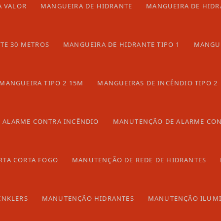
A VALOR
MANGUEIRA DE HIDRANTE
MANGUEIRA DE HIDRA
TE 30 METROS
MANGUEIRA DE HIDRANTE TIPO 1
MANGUE
S GO
MANGUEIRA TIPO 2 15M
MANGUEIRAS DE INCÊNDIO TIPO 2
 GOIÂNIA
 ALARME CONTRA INCÊNDIO
MANUTENÇÃO DE ALARME CON
do Brasil onde a Atuar atende Hidrante
RTA CORTA FOGO
MANUTENÇÃO DE REDE DE HIDRANTES
GO e DF
INKLERS
MANUTENÇÃO HIDRANTES
MANUTENÇÃO ILUMI
ápolis
Rio Verde
Luziânia