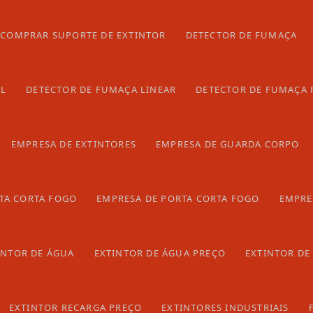
COMPRAR SUPORTE DE EXTINTOR
DETECTOR DE FUMAÇA
ole de pressão e vazão. Assim, a pressão da água é
e a uma válvula de alívio para contar com uma proteção
suem a função de abastecer a torneira de alívio e as
AL
DETECTOR DE FUMAÇA LINEAR
DETECTOR DE FUMAÇA 
a é direcionada ao local atingido pelo incêndio.
es preço
EMPRESA DE EXTINTORES
EMPRESA DE GUARDA CORPO
TA CORTA FOGO
EMPRESA DE PORTA CORTA FOGO
EMPRE
.
INTOR DE ÁGUA
EXTINTOR DE ÁGUA PREÇO
EXTINTOR DE
EXTINTOR RECARGA PREÇO
EXTINTORES INDUSTRIAIS
idade muito maior.