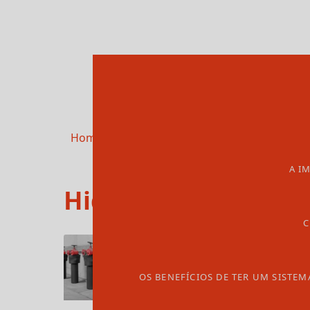
Home
Informações
Hidrantes preço
A I
Hidrantes preço
C
OS BENEFÍCIOS DE TER UM SISTEM