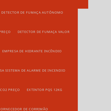
Entre em contato
Detector de fumaça
DETECTOR DE FUMAÇA AUTÔNOMO
Detector de fumaça autônomo
(62) 99420-9696
Detector de fumaça convencional
PREÇO
DETECTOR DE FUMAÇA VALOR
Detector de fumaça linear
Detector de fumaça preço
EMPRESA DE HIDRANTE INCÊNDIO
Detector de fumaça valor
Empresa alarme de incendio
SA SISTEMA DE ALARME DE INCENDIO
Empresa de extintores
Empresa de guarda corpo
 CO2 PREÇO
EXTINTOR PQS 12KG
Empresa de hidrante incêndio
Empresa de manutenção de porta corta fogo
FORNECEDOR DE CORRIMÃO