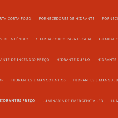
nir incêndios em locais de trabalho e residências. Por
pecializada em soluções de segurança contra incêndio.
RTA CORTA FOGO
FORNECEDORES DE HIDRANTE
FORNEC
now-how necessário para oferecer as melhores soluções
que mais tranquilo!
S DE INCÊNDIO
GUARDA CORPO PARA ESCADA
GUARDA C
tes preço
e em contato por email.
ANTE DE INCÊNDIO PREÇO
HIDRANTE DUPLO
HIDRANTE
OR
HIDRANTES E MANGOTINHOS
HIDRANTES E MANGUEI
HIDRANTES PREÇO
LUMINÁRIA DE EMERGÊNCIA LED
LUM