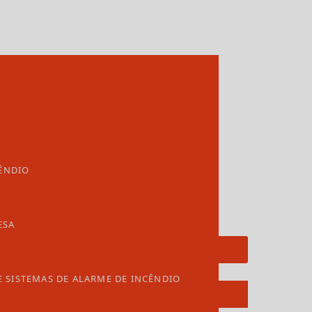
ÊNDIO
ESA
Solicite um orçamento
E SISTEMAS DE ALARME DE INCÊNDIO
Informações