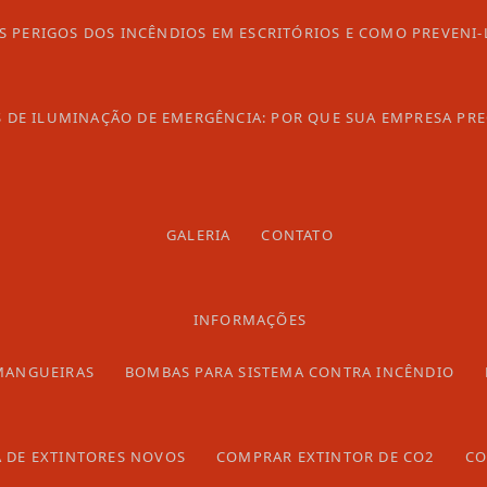
S PERIGOS DOS INCÊNDIOS EM ESCRITÓRIOS E COMO PREVENI-
S DE ILUMINAÇÃO DE EMERGÊNCIA: POR QUE SUA EMPRESA PRE
Soluções de Segurança Contra
icos indispensáveis para a segurança contra incêndios
GALERIA
CONTATO
 são direcionados acima de uma fonte d´água como um
suem o objetivo de conter e extinguir incêndios que se
INFORMAÇÕES
 os
hidrantes preço
?
MANGUEIRAS
BOMBAS PARA SISTEMA CONTRA INCÊNDIO
 para sistemas de segurança contra incêndio. Estes
tubulação de água conectada às válvulas de controle e
 DE EXTINTORES NOVOS
COMPRAR EXTINTOR DE CO2
CO
são ligadas aos bicos jatos, conectando-os à fonte.