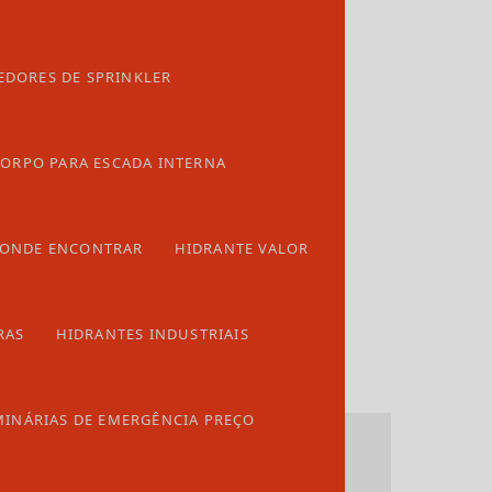
Empresa de porta corta fogo
EDORES DE SPRINKLER
Empresa sistema de alarme de incendio
Empresas de hidrantes
ORPO PARA ESCADA INTERNA
Extintor de água
Extintor de água preço
 ONDE ENCONTRAR
HIDRANTE VALOR
Extintor de co2 preço
Extintor pqs 12kg
RAS
HIDRANTES INDUSTRIAIS
Extintor pqs abc 6kg
Extintor recarga preço
INÁRIAS DE EMERGÊNCIA PREÇO
Extintores industriais