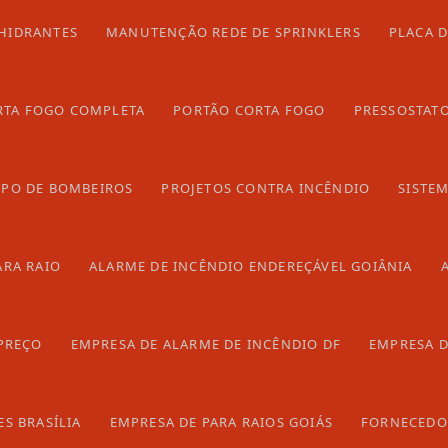
vo Gama
Itumbiara
Senador Canedo
HIDRANTES
MANUTENÇÃO REDE DE SPRINKLERS
PLACA 
RTA FOGO COMPLETA
PORTÃO CORTA FOGO
PRESSOSTAT
 parcial ou total, mesmo citando nossos links, é proibida sem a autorização do autor. Crime 
RPO DE BOMBEIROS
PROJETOS CONTRA INCÊNDIO
SISTE
ARA RAIO
ALARME DE INCÊNDIO ENDEREÇÁVEL GOIÂNIA
PREÇO
EMPRESA DE ALARME DE INCÊNDIO DF
EMPRESA D
S BRASÍLIA
EMPRESA DE PARA RAIOS GOIÁS
FORNECEDOR