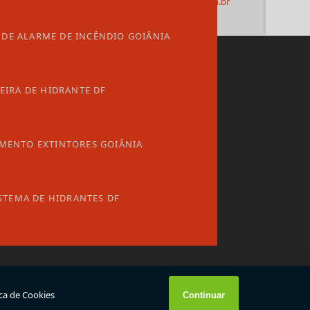
leonardo@atuarseguranca.com.br
Mangueira de hidrante 2 1 2 30 metros
 DE ALARME DE INCÊNDIO GOIÂNIA
Mangueira de hidrante 30 metros
R. Rp 5, 16 - QD P5 LT 01 - Res. Recreio
Mangueira de hidrante tipo 1
IRA DE HIDRANTE DF
anorama Goiânia GO
Mangueira de hidrante tipo 2
EP: 74583-303
(62) 99420-9696
eonardo@atuarseguranca.com.br
Mangueira de hidrante valor
MENTO EXTINTORES GOIÂNIA
Mangueira tipo 2 15m
Mangueiras de incêndio tipo 2
STEMA DE HIDRANTES DF
Manutenção bomba de incendio
Manutenção de alarme contra incêndio
Manutenção de alarme contra incêndio spk
W3C
W3C