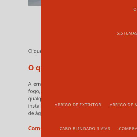
O
SISTEMA
Clique nas imagens para ampliar
O que é uma
empresa de hidr
A
empresa de hidrante incêndio
tem como o
fogo, em caso de emergência. Os sistemas
qualquer ambiente comercial ou industri
ABRIGO DE EXTINTOR
ABRIGO DE 
instalações de alta qualidade, os sistemas de
de água para controlar o fogo.
Como Funciona uma
empresa de hidran
CABO BLINDADO 3 VIAS
COMPRA