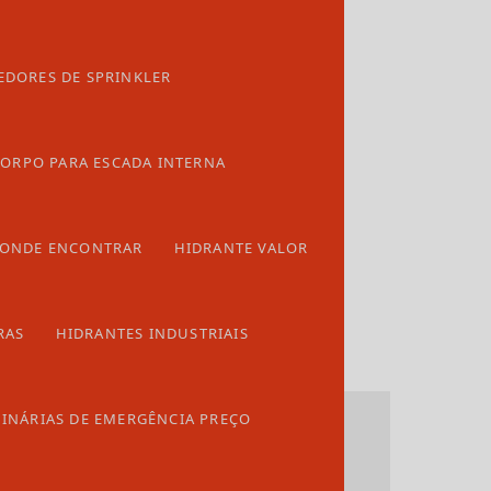
Empresa de porta corta fogo
EDORES DE SPRINKLER
Empresa sistema de alarme de incendio
Empresas de hidrantes
ORPO PARA ESCADA INTERNA
Extintor de água
Extintor de água preço
 ONDE ENCONTRAR
HIDRANTE VALOR
Extintor de co2 preço
Extintor pqs 12kg
RAS
HIDRANTES INDUSTRIAIS
Extintor pqs abc 6kg
Extintor recarga preço
INÁRIAS DE EMERGÊNCIA PREÇO
Extintores industriais