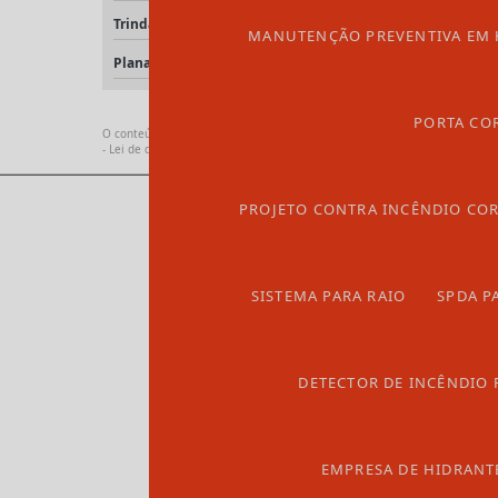
Trindade
Formosa
No
MANUTENÇÃO PREVENTIVA EM 
Planaltina
Caldas Novas
PORTA CO
O conteúdo do texto desta página é de direito reservado. Sua reprodução,
- Lei de direitos autorais
.
PROJETO CONTRA INCÊNDIO CO
SISTEMA PARA RAIO
SPDA P
DETECTOR DE INCÊNDIO 
EMPRESA DE HIDRANTE