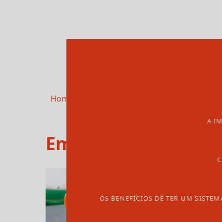
Home
Informações
Empresa de hidrante incê
A I
Empresa de hidrant
C
OS BENEFÍCIOS DE TER UM SISTEM