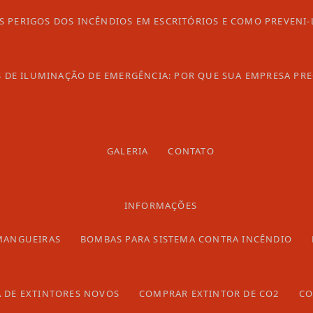
S PERIGOS DOS INCÊNDIOS EM ESCRITÓRIOS E COMO PREVENI-
S DE ILUMINAÇÃO DE EMERGÊNCIA: POR QUE SUA EMPRESA PRE
ante incêndio
?
GALERIA
CONTATO
bjetivo fornecer a solução adequada para combater
INFORMAÇÕES
 desta empresa são projetados para proporcionar a
al o devido atendimento em caso de incêndio. Com
MANGUEIRAS
BOMBAS PARA SISTEMA CONTRA INCÊNDIO
 hidrante incêndio disponibilizam uma grande quantidade
te incêndio
?
 DE EXTINTORES NOVOS
COMPRAR EXTINTOR DE CO2
CO