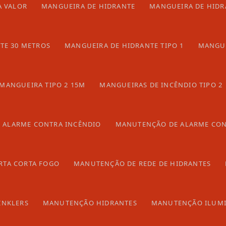
A VALOR
MANGUEIRA DE HIDRANTE
MANGUEIRA DE HIDRA
A INCÊNDIO
TE 30 METROS
MANGUEIRA DE HIDRANTE TIPO 1
MANGUE
MANGUEIRA TIPO 2 15M
MANGUEIRAS DE INCÊNDIO TIPO 2
ÊNDIO BRASÍLIA
 ALARME CONTRA INCÊNDIO
MANUTENÇÃO DE ALARME CON
do Brasil onde a Atuar atende Empresa
RTA CORTA FOGO
MANUTENÇÃO DE REDE DE HIDRANTES
GO e DF
INKLERS
MANUTENÇÃO HIDRANTES
MANUTENÇÃO ILUMI
ápolis
Rio Verde
Luziânia