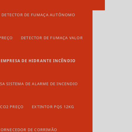
Entre em contato
Detector de fumaça
DETECTOR DE FUMAÇA AUTÔNOMO
Detector de fumaça autônomo
(62) 99420-9696
Detector de fumaça convencional
PREÇO
DETECTOR DE FUMAÇA VALOR
Detector de fumaça linear
Detector de fumaça preço
EMPRESA DE HIDRANTE INCÊNDIO
Detector de fumaça valor
Empresa alarme de incendio
SA SISTEMA DE ALARME DE INCENDIO
Empresa de extintores
Empresa de guarda corpo
 CO2 PREÇO
EXTINTOR PQS 12KG
Empresa de hidrante incêndio
Empresa de manutenção de porta corta fogo
FORNECEDOR DE CORRIMÃO