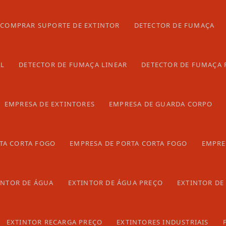
hidrante incêndio
é o reservatório que armazena água,
ixa d'água é encarregada de armazenar e pressurizar a
COMPRAR SUPORTE DE EXTINTOR
DETECTOR DE FUMAÇA
tema. O reservatório também está conectado às linhas
ua das linhas de abastecimento para o local de incêndio.
ectadas a vários aparelhos, os quais possuem o objetivo
AL
DETECTOR DE FUMAÇA LINEAR
DETECTOR DE FUMAÇA 
 de água que chega ao local de incêndio.
 Incêndio
EMPRESA DE EXTINTORES
EMPRESA DE GUARDA CORPO
am a água para combater o fogo e mantêm a pressão
TA CORTA FOGO
EMPRESA DE PORTA CORTA FOGO
EMPRE
INTOR DE ÁGUA
EXTINTOR DE ÁGUA PREÇO
EXTINTOR DE
s danos causados pelo mesmo.
EXTINTOR RECARGA PREÇO
EXTINTORES INDUSTRIAIS
rabalha com a instalação e manutenção de sistemas de