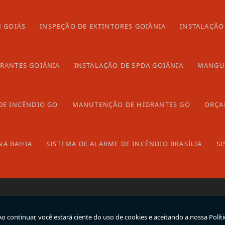
 GOIÁS
INSPEÇÃO DE EXTINTORES GOIÂNIA
INSTALAÇÃO
Home
DRANTES GOIÂNIA
INSTALAÇÃO DE SPDA GOIÂNIA
MANGUE
P
Empresa
C
Produtos
l
DE INCÊNDIO GO
MANUTENÇÃO DE HIDRANTES GO
ORÇA
Blog
Galeria
Contato
NA BAHIA
SISTEMA DE ALARME DE INCÊNDIO BRASÍLIA
SI
Informações
Mapa do site