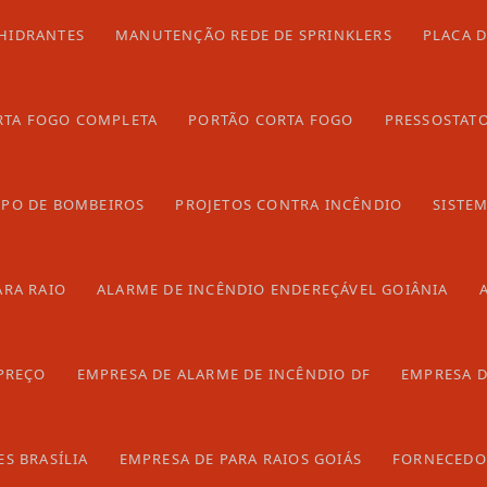
vo Gama
Itumbiara
Senador Canedo
HIDRANTES
MANUTENÇÃO REDE DE SPRINKLERS
PLACA 
RTA FOGO COMPLETA
PORTÃO CORTA FOGO
PRESSOSTAT
 parcial ou total, mesmo citando nossos links, é proibida sem a autorização do autor. Crime 
RPO DE BOMBEIROS
PROJETOS CONTRA INCÊNDIO
SISTE
ARA RAIO
ALARME DE INCÊNDIO ENDEREÇÁVEL GOIÂNIA
PREÇO
EMPRESA DE ALARME DE INCÊNDIO DF
EMPRESA D
S BRASÍLIA
EMPRESA DE PARA RAIOS GOIÁS
FORNECEDOR