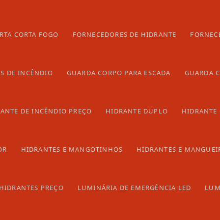
 buscando por soluções de segurança, entre em contato
er mais informações detalhadas sobre preços e pacotes.
ificar de que está contratando a melhor solução para sua
RTA CORTA FOGO
FORNECEDORES DE HIDRANTE
FORNEC
a de hidrante incêndio
S DE INCÊNDIO
GUARDA CORPO PARA ESCADA
GUARDA C
e em contato por email.
ANTE DE INCÊNDIO PREÇO
HIDRANTE DUPLO
HIDRANTE
OR
HIDRANTES E MANGOTINHOS
HIDRANTES E MANGUEI
HIDRANTES PREÇO
LUMINÁRIA DE EMERGÊNCIA LED
LUM
EÇO