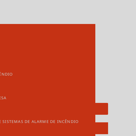
ÊNDIO
ESA
Solicite um orçamento
E SISTEMAS DE ALARME DE INCÊNDIO
Informações